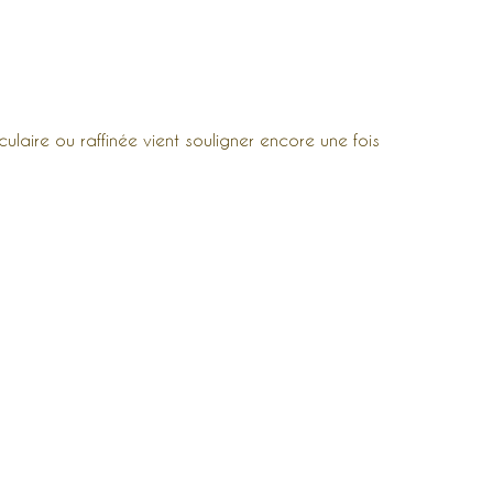
culaire ou raffinée vient souligner encore une fois
ude des
ets de